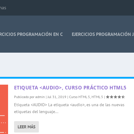
mas
ERCICIOS PROGRAMACIÓN EN C
EJERCICIOS PROGRAMACIÓN 
ETIQUETA <AUDIO>, CURSO PRÁCTICO HTML5
Publicado por
admin
|
Jul 31, 2019
|
Curso HTML 5
,
HTML 5
|
Etiqueta <AUDIO> La etiqueta <audio>, es una de las nuevas
etiquetas del lenguaje...
LEER MÁS