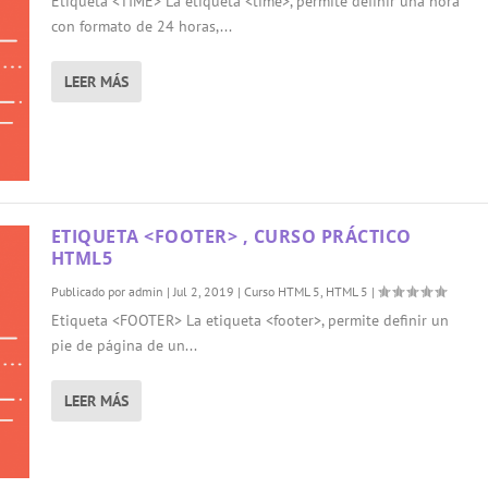
Etiqueta <TIME> La etiqueta <time>, permite definir una hora
con formato de 24 horas,...
LEER MÁS
ETIQUETA <FOOTER> , CURSO PRÁCTICO
HTML5
Publicado por
admin
|
Jul 2, 2019
|
Curso HTML 5
,
HTML 5
|
Etiqueta <FOOTER> La etiqueta <footer>, permite definir un
pie de página de un...
LEER MÁS