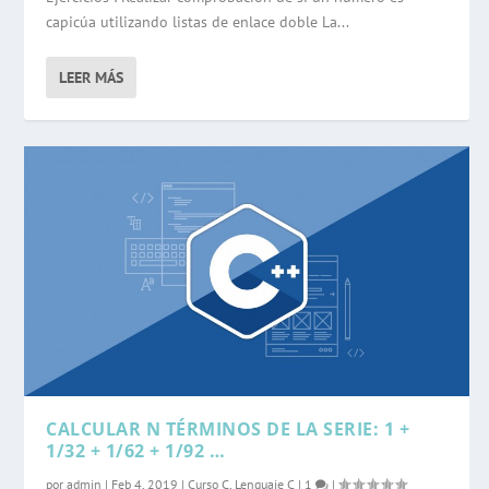
capicúa utilizando listas de enlace doble La...
LEER MÁS
CALCULAR N TÉRMINOS DE LA SERIE: 1 +
1/32 + 1/62 + 1/92 …
por
admin
|
Feb 4, 2019
|
Curso C
,
Lenguaje C
|
1
|