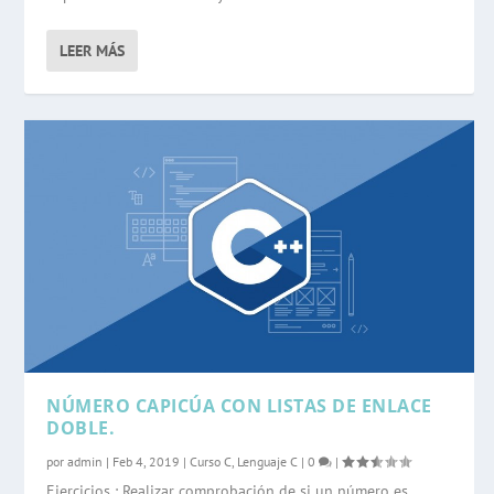
LEER MÁS
NÚMERO CAPICÚA CON LISTAS DE ENLACE
DOBLE.
por
admin
|
Feb 4, 2019
|
Curso C
,
Lenguaje C
|
0
|
Ejercicios : Realizar comprobación de si un número es