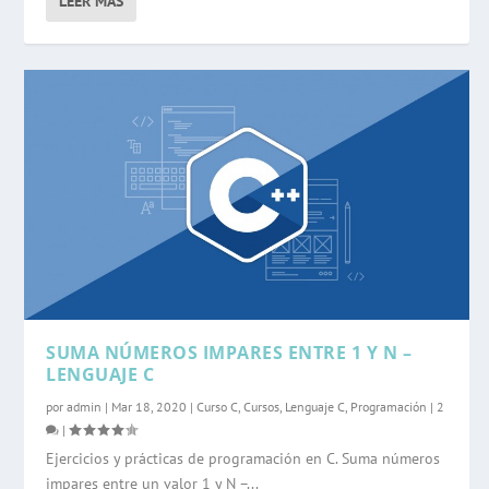
LEER MÁS
SUMA NÚMEROS IMPARES ENTRE 1 Y N –
LENGUAJE C
por
admin
|
Mar 18, 2020
|
Curso C
,
Cursos
,
Lenguaje C
,
Programación
|
2
|
Ejercicios y prácticas de programación en C. Suma números
impares entre un valor 1 y N –...