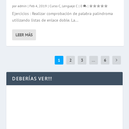
por
admin
|
Feb 4, 2019
|
Curso C
,
Lenguaje C
|
0
|
Ejercicios : Realizar comprobación de palabra palíndroma
utilizando listas de enlace doble. La...
LEER MÁS
1
2
3
...
6
DEBERÍAS VER!!!