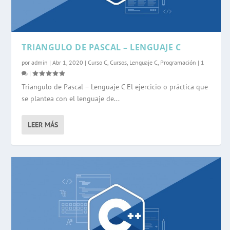
TRIANGULO DE PASCAL – LENGUAJE C
por
admin
|
Abr 1, 2020
|
Curso C
,
Cursos
,
Lenguaje C
,
Programación
|
1
|
Triangulo de Pascal – Lenguaje C El ejercicio o práctica que
se plantea con el lenguaje de...
LEER MÁS